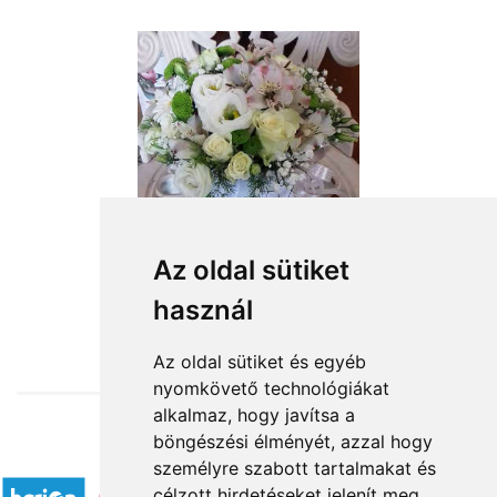
Az oldal sütiket
használ
from HUF25,200
Az oldal sütiket és egyéb
nyomkövető technológiákat
alkalmaz, hogy javítsa a
böngészési élményét, azzal hogy
Accepted payment methods
személyre szabott tartalmakat és
célzott hirdetéseket jelenít meg,