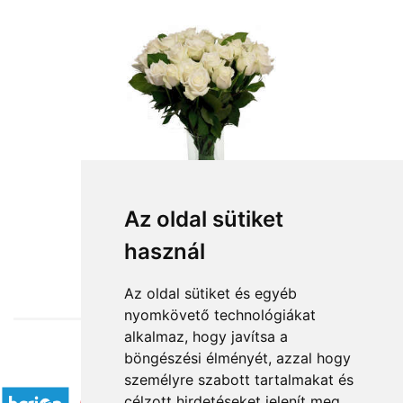
Az oldal sütiket
használ
from HUF3,800
Az oldal sütiket és egyéb
nyomkövető technológiákat
alkalmaz, hogy javítsa a
böngészési élményét, azzal hogy
Accepted payment methods
személyre szabott tartalmakat és
célzott hirdetéseket jelenít meg,