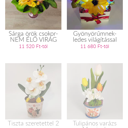
Sárga örök csokor-
Gyönyörűmnek-
NEM ÉLŐ VIRÁG
ledes világítással
11 520 Ft-tól
11 680 Ft-tól
Tiszta szeretettel 2
Tulipános varázs