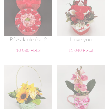
Rózsák ölelése 2
I love you
10 080 Ft-tól
11 040 Ft-tól