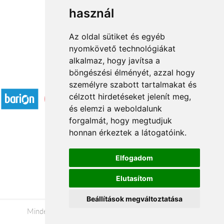
használ
1
2
→
Az oldal sütiket és egyéb
nyomkövető technológiákat
alkalmaz, hogy javítsa a
böngészési élményét, azzal hogy
Elfogadott fizetési módok
személyre szabott tartalmakat és
célzott hirdetéseket jelenít meg,
és elemzi a weboldalunk
forgalmát, hogy megtudjuk
honnan érkeztek a látogatóink.
Á.SZ.F.
Elfogadom
Impresszum
Elutasítom
Adatkezelési tájékoztató
Beállítások megváltoztatása
Minden jog fenntartva © 2026 |
+36 20 488-8362
|
www.viragkuldeskaposvar.hu