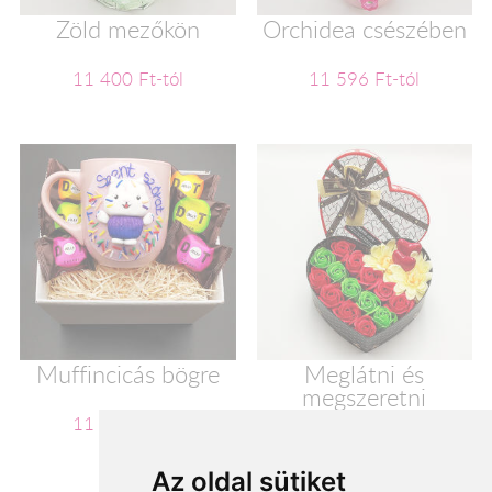
Zöld mezőkön
Orchidea csészében
11 400 Ft-tól
11 596 Ft-tól
Muffincicás bögre
Meglátni és
megszeretni
11 600 Ft-tól
11 720 Ft-tól
Az oldal sütiket